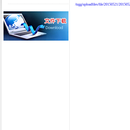
/tzgg/uploadfiles/file/20150521/2015